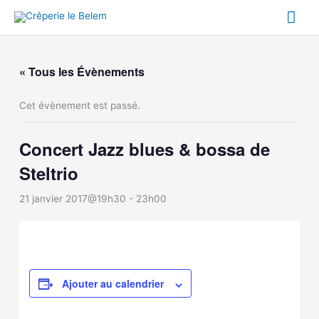
Aller
Me
au
contenu
prin
« Tous les Évènements
Cet évènement est passé.
Concert Jazz blues & bossa de
Steltrio
21 janvier 2017@19h30
-
23h00
Ajouter au calendrier