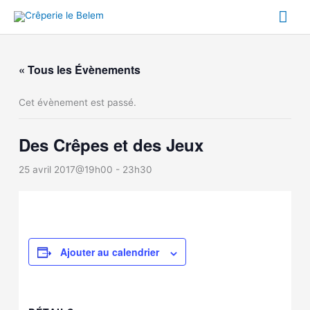
Aller
Me
au
contenu
prin
« Tous les Évènements
Cet évènement est passé.
Des Crêpes et des Jeux
25 avril 2017@19h00
-
23h30
Ajouter au calendrier