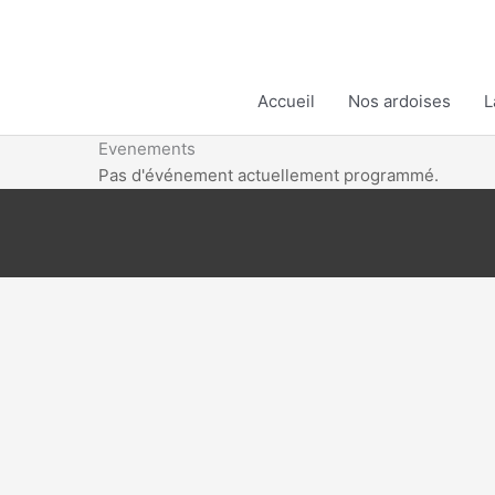
Aller
au
contenu
Accueil
Nos ardoises
L
Evenements
Pas d'événement actuellement programmé.