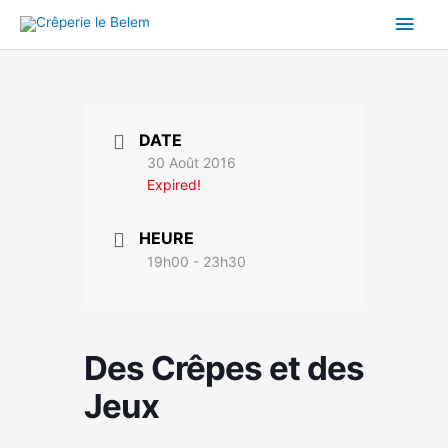
Aller
Men
au
contenu
princ
DATE
30 Août 2016
Expired!
HEURE
19h00 - 23h30
Des Crêpes et des
Jeux