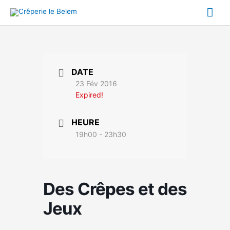
Aller
Me
au
contenu
prin
DATE
23 Fév 2016
Expired!
HEURE
19h00 - 23h30
Des Crêpes et des
Jeux