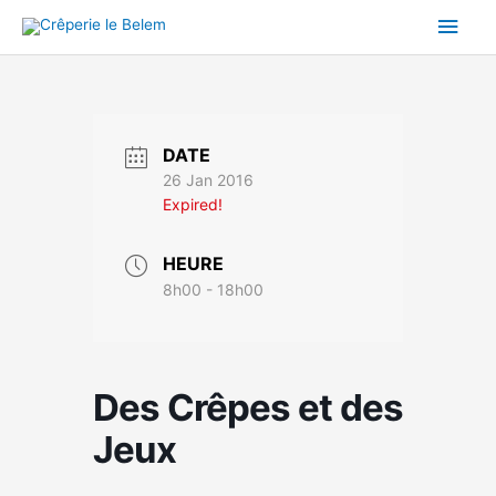
Aller
Men
au
contenu
princ
DATE
26 Jan 2016
Expired!
HEURE
8h00 - 18h00
Des Crêpes et des
Jeux